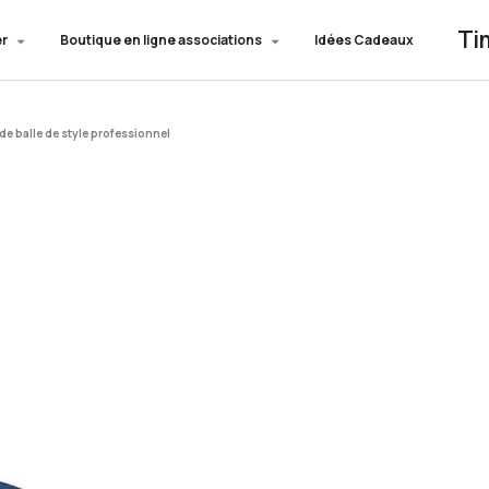
Ti
er
Boutique en ligne associations
Idées Cadeaux
e balle de style professionnel