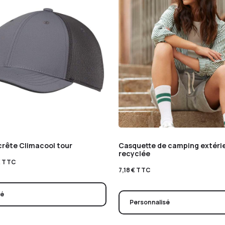
crête Climacool tour
Casquette de camping extérie
recyclée
€
TTC
7,18
€
TTC
sé
Personnalisé