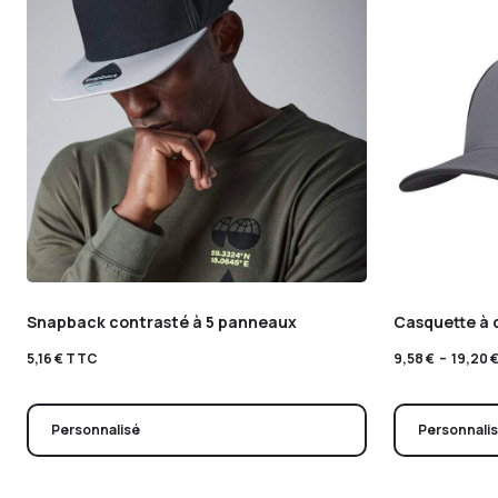
Snapback contrasté à 5 panneaux
Casquette à 
5,16
€
TTC
9,58
€
–
19,20
Personnalisé
Personnali