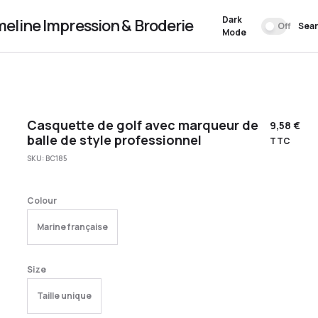
Dark
meline Impression & Broderie
Off
Sea
Mode
Casquette de golf avec marqueur de
9,58
€
balle de style professionnel
TTC
SKU:
BC185
Colour
Marine française
Size
Taille unique