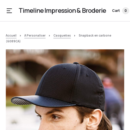
Timeline Impression & Broderie
Cart
0
Accueil
A Personaliser
Casquettes
Snapback en carbone
(6089CA)