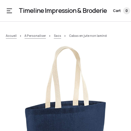
Timeline Impression & Broderie
Cart
0
Accueil
A Personaliser
Sacs
Cabas en jute non laminé