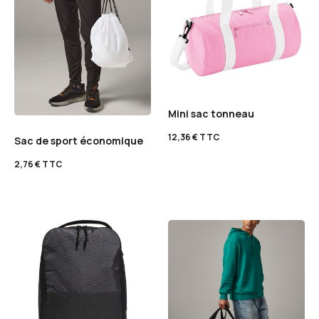
Mini sac tonneau
12,36
€
TTC
Sac de sport économique
2,76
€
TTC