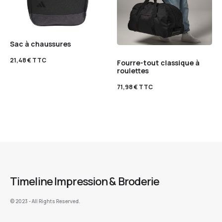
Sac à chaussures
21,48
€
TTC
Fourre-tout classique à
roulettes
71,98
€
TTC
Timeline Impression & Broderie
©️ 2023 - All Rights Reserved.