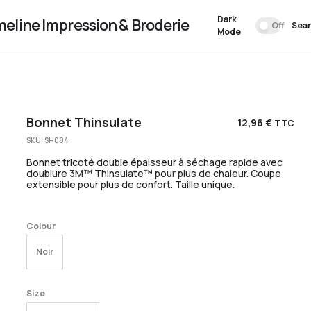
Dark
meline Impression & Broderie
Off
Sea
Mode
Bonnet Thinsulate
12,96
€
TTC
SKU:
SH084
Bonnet tricoté double épaisseur à séchage rapide avec
doublure 3M™ Thinsulate™ pour plus de chaleur. Coupe
extensible pour plus de confort. Taille unique.
Colour
Noir
Size