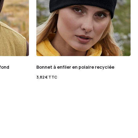
ofond
Bonnet à enfiler en polaire recyclée
3,82
€
TTC