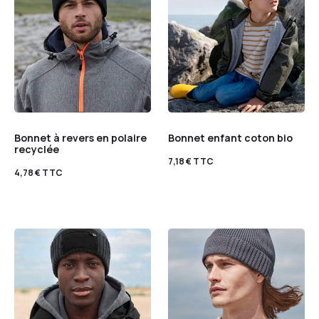
Bonnet à revers en polaire
Bonnet enfant coton bio
recyclée
7,18
€
TTC
4,78
€
TTC