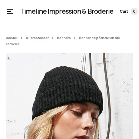
Timeline Impression & Broderie
Cart
0
Accueil
A Personaliser
Bonnets
Bonnet de pêcheur en fils
recyclés