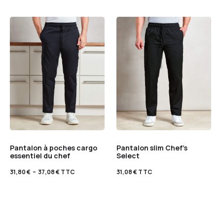
Pantalon à poches cargo
Pantalon slim Chef’s
essentiel du chef
Select
31,80
€
–
37,08
€
TTC
31,08
€
TTC