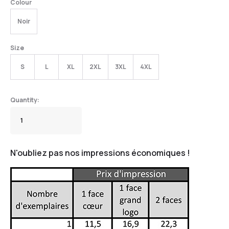
Colour
Noir
Size
S
L
XL
2XL
3XL
4XL
N'oubliez pas nos impressions économiques !