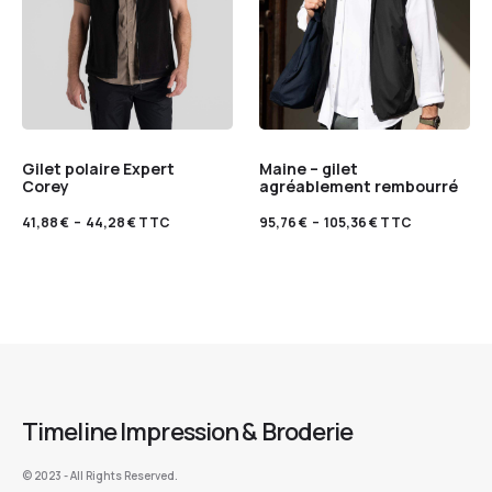
Gilet polaire Expert
Maine – gilet
Corey
agréablement rembourré
41,88
€
–
44,28
€
TTC
95,76
€
–
105,36
€
TTC
Timeline Impression & Broderie
©️ 2023 - All Rights Reserved.