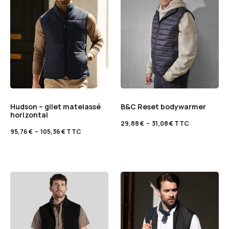
Hudson – gilet matelassé
B&C Reset bodywarmer
horizontal
29,88
€
–
31,08
€
TTC
95,76
€
–
105,36
€
TTC