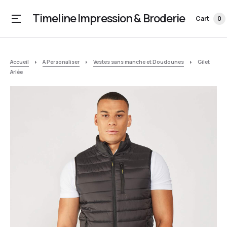
Timeline Impression & Broderie
Cart
0
Accueil
A Personaliser
Vestes sans manche et Doudounes
Gilet
Arlée