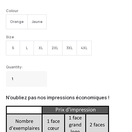
Colour
Orange
Jaune
Size
S
L
XL
2XL
3XL
4XL
N'oubliez pas nos impressions économiques !