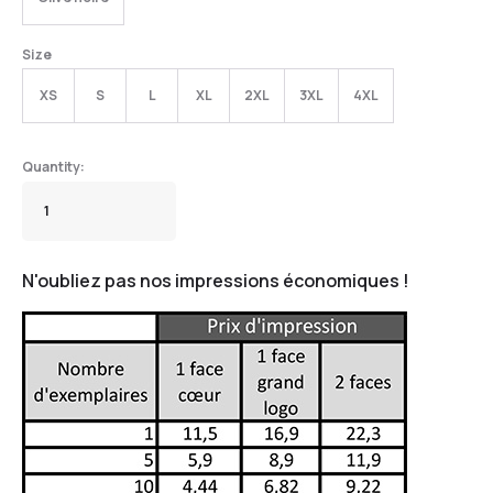
Size
XS
S
L
XL
2XL
3XL
4XL
N'oubliez pas nos impressions économiques !