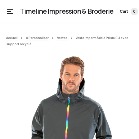
Timeline Impression & Broderie
Cart
0
Accueil
A Personaliser
Vestes
Veste imperméable Prism PU avec
support recyclé