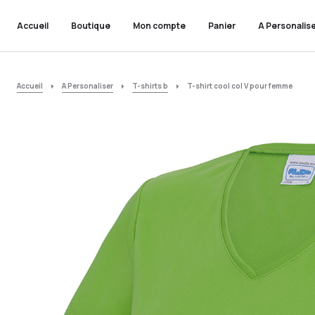
Accueil
Boutique
Mon compte
Panier
A Personalis
Accueil
A Personaliser
T-shirts b
T-shirt cool col V pour femme