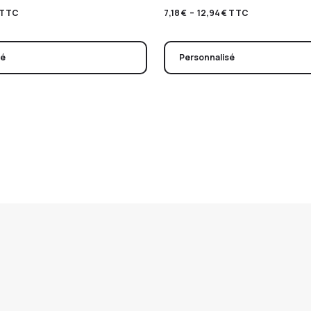
TTC
7,18
€
–
12,94
€
TTC
sé
Personnalisé