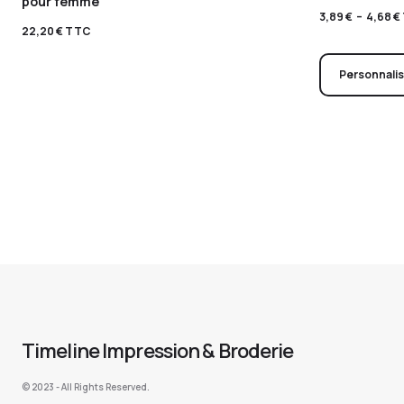
pour femme
3,89
€
–
4,68
€
22,20
€
TTC
Personnali
Timeline Impression & Broderie
©️ 2023 - All Rights Reserved.