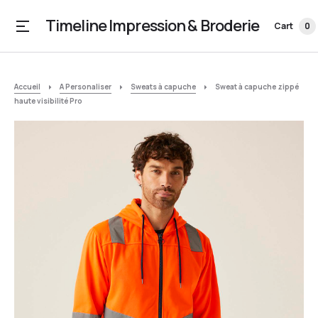
Timeline Impression & Broderie
Cart
0
Accueil
A Personaliser
Sweats à capuche
Sweat à capuche zippé
haute visibilité Pro