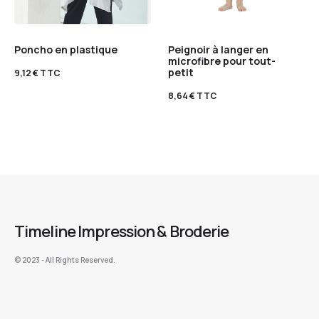
Poncho en plastique
Peignoir à langer en
microfibre pour tout-
petit
9,12
€
TTC
8,64
€
TTC
Timeline Impression & Broderie
©️ 2023 - All Rights Reserved.