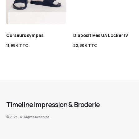
Curseurs sympas
Diapositives UA Locker IV
11,98
€
TTC
22,80
€
TTC
Timeline Impression & Broderie
©️ 2023 - All Rights Reserved.