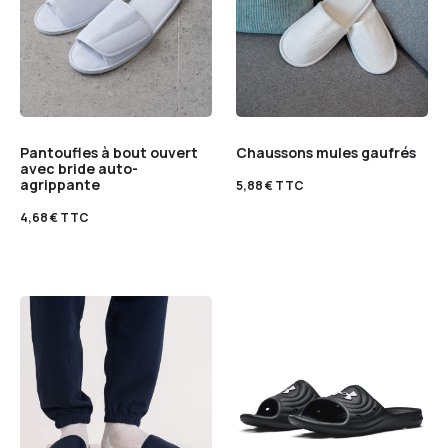
Pantoufles à bout ouvert
Chaussons mules gaufrés
avec bride auto-
agrippante
5,88
€
TTC
4,68
€
TTC