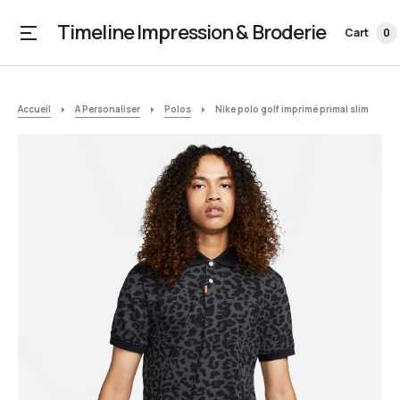
Timeline Impression & Broderie
Cart
0
Accueil
A Personaliser
Polos
Nike polo golf imprimé primal slim