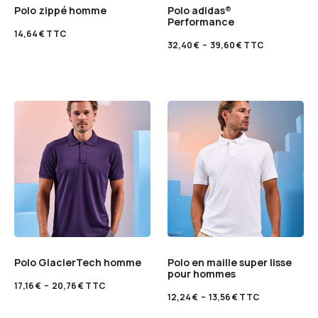
Polo zippé homme
Polo adidas®
Performance
14,64
€
TTC
32,40
€
–
39,60
€
TTC
Polo GlacierTech homme
Polo en maille super lisse
pour hommes
17,16
€
–
20,76
€
TTC
12,24
€
–
13,56
€
TTC