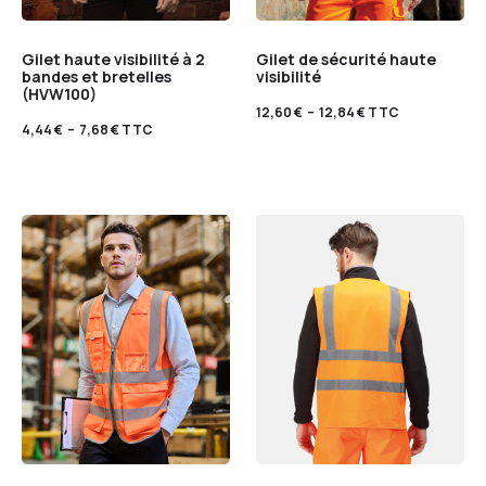
Gilet haute visibilité à 2
Gilet de sécurité haute
bandes et bretelles
visibilité
(HVW100)
12,60
€
–
12,84
€
TTC
4,44
€
–
7,68
€
TTC