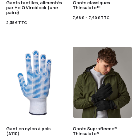
Gants tactiles, alimentés
Gants classiques
par HeiQ Viroblock (une
Thinsulate™
paire)
7,66
€
–
7,90
€
TTC
2,38
€
TTC
Gant en nylon à pois
Gants Suprafleece®
(A110)
Thinsulate®