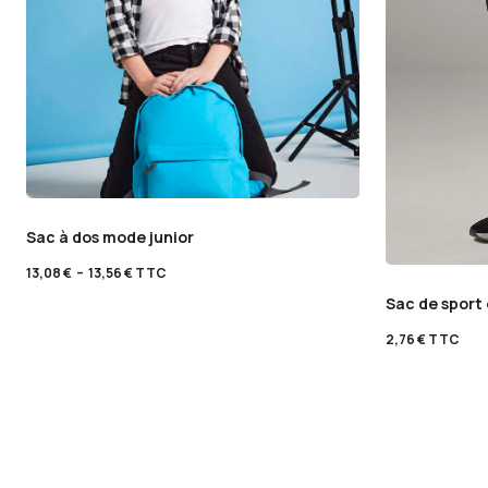
Sac à dos mode junior
13,08
€
–
13,56
€
TTC
Sac de spor
2,76
€
TTC