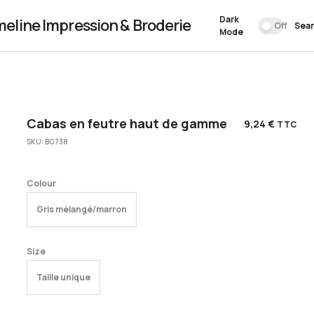
Dark
meline Impression & Broderie
Off
Sea
Mode
Cabas en feutre haut de gamme
9,24
€
TTC
SKU:
BG738
Colour
Gris mélangé/marron
Size
Taille unique