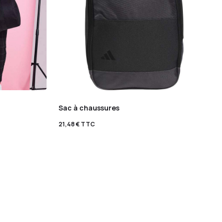
Sac à chaussures
21,48
€
TTC