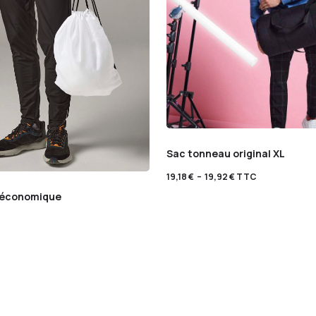
Sac tonneau original XL
19,18
€
–
19,92
€
TTC
t économique