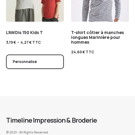
L’AWDis 150 Kids T
T-shirt côtier à manches
longues Marinière pour
hommes
3,19
€
–
4,27
€
TTC
24,60
€
TTC
Personnalisé
Timeline Impression & Broderie
©️ 2023 - All Rights Reserved.