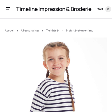
Timeline Impression & Broderie
Cart
0
Accueil
A Personaliser
T-shirts b
T-shirt breton enfant