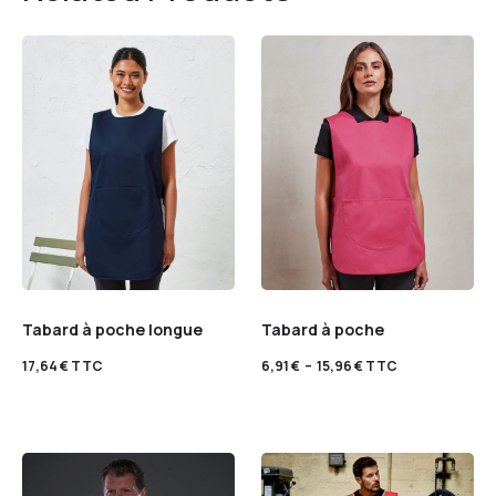
Tabard à poche longue
Tabard à poche
17,64
€
TTC
6,91
€
–
15,96
€
TTC