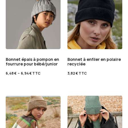
Bonnet épais à pompon en
Bonnet à enfiler en polaire
fourrure pour bébé/junior
recyclée
6,48
€
–
6,94
€
TTC
3,82
€
TTC