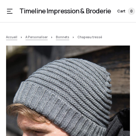
Timeline Impression & Broderie
Cart
0
Accueil
A Personaliser
Bonnets
Chapeau tressé