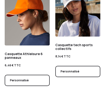
Casquette tech sports
collectifs
Casquette Athleisure 6
8,14
€
TTC
panneaux
6,46
€
TTC
Personnalisé
Personnalisé