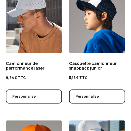
Camionneur de
Casquette camionneur
performance laser
snapback junior
9,84
€
TTC
5,16
€
TTC
Personnalisé
Personnalisé