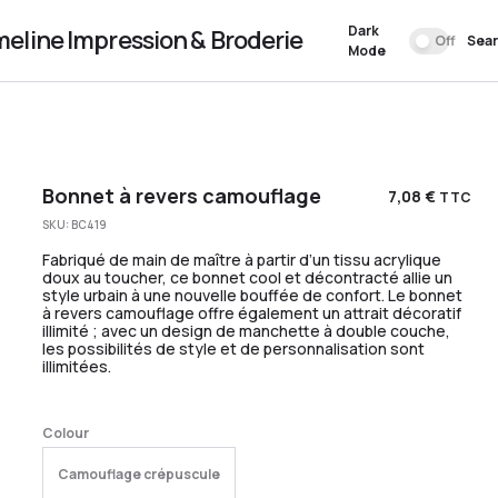
Dark
meline Impression & Broderie
Off
Sea
Mode
Bonnet à revers camouflage
7,08
€
TTC
SKU:
BC419
Fabriqué de main de maître à partir d’un tissu acrylique
doux au toucher, ce bonnet cool et décontracté allie un
style urbain à une nouvelle bouffée de confort. Le bonnet
à revers camouflage offre également un attrait décoratif
illimité ; avec un design de manchette à double couche,
les possibilités de style et de personnalisation sont
illimitées.
Colour
Camouflage crépuscule