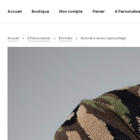
Accueil
Boutique
Mon compte
Panier
A Personalis
Accueil
A Personaliser
Bonnets
Bonnet à revers camouflage