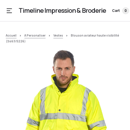
Timeline Impression & Broderie
Cart
0
Accueil
A Personaliser
Vestes
Blouson aviateur haute visibilité
(S463/S226)