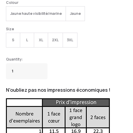
Colour
Jaune haute visibilité/marine
Jaune
Size
S
L
XL
2XL
3XL
N'oubliez pas nos impressions économiques !