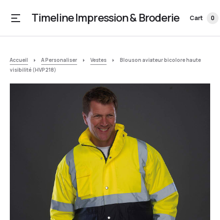
Timeline Impression & Broderie
Cart
0
Accueil
A Personaliser
Vestes
Blouson aviateur bicolore haute
visibilité (HVP218)